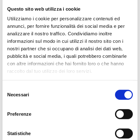
alimentari specifiche
per:
Questo sito web utilizza i cookie
condizioni fisiologiche:
gravidanza, allattamento,
Utilizziamo i cookie per personalizzare contenuti ed
menopausa, sportivo, dieta vegetariana o vegana
annunci, per fornire funzionalità dei social media e per
e/o condizioni patologiche:
sovrappeso, obesità,
analizzare il nostro traffico. Condividiamo inoltre
sottopeso, diabete o intolleranza glucidica,
informazioni sul modo in cui utilizzi il nostro sito con i
dislipidemia, disconfort gastro-intestinale, steatosi,
nostri partner che si occupano di analisi dei dati web,
allergie e intolleranze, patologie croniche intestinali,
pubblicità e social media, i quali potrebbero combinarle
fibromialgia, endometriosi, sindrome dell’ovaio
con altre informazioni che hai fornito loro o che hanno
policistico, bulimia nervosa
raccolto dal tuo utilizzo dei loro servizi.
L’intervento di ristrutturazione delle abitudini alimentari,
volto a
migliorare il livello di benessere psico-fisico
Selezione
Necessari
complessivo
, parte innanzitutto dall’
accoglierti
e dal
del
raccogliere i tuo bisogni e le tue richieste, prosegue con la
consenso
formulazione degli obiettivi
e la
raccolta dei dati
Preferenze
anamnestici rilevanti
per arrivare infine alla fase
d’intervento (piano d’azione) che può prevedere
l’elaborazione di un piano alimentare specifico
Statistiche